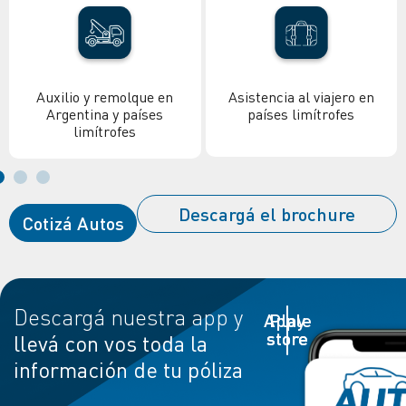
Asistencia al viajero en
Asistencia
países limítrofes
legal
Descargá el brochure
Cotizá Autos
Descargá nuestra app y
Apple
Play
store
store
llevá con vos toda la
información de tu póliza