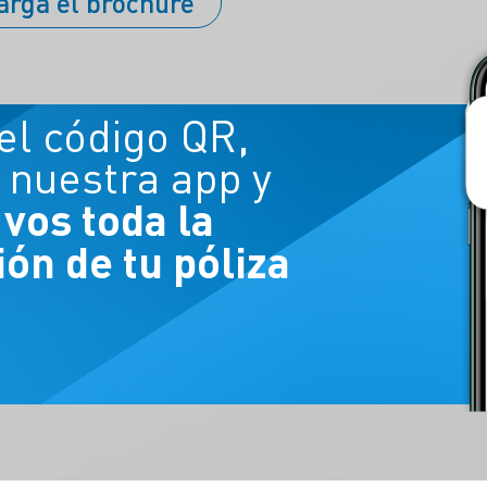
argá el brochure
el código QR,
 nuestra app y
 vos toda la
ón de tu póliza