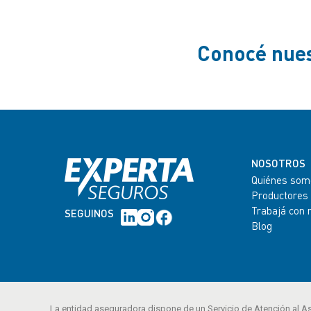
Conocé nues
NOSOTROS
Quiénes som
Productores
Trabajá con 
SEGUINOS
Blog
La entidad aseguradora dispone de un Servicio de Atención al A