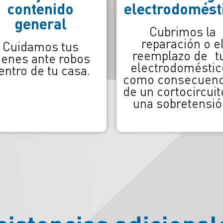
ectrodoméstico
Cubrimos los da
en tu vivienda
Cubrimos la
causados por
reparación o el
filtraciones o rot
eemplazo de tus
accidentales d
lectrodomésticos
cañerías.
mo consecuencia
un cortocircuito o
na sobretensión.