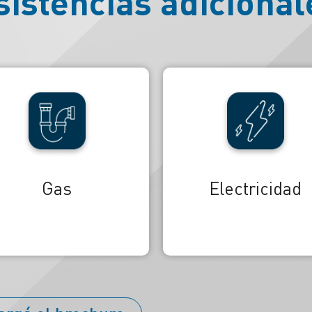
sistencias adicional
Cerrajería
Vidriería