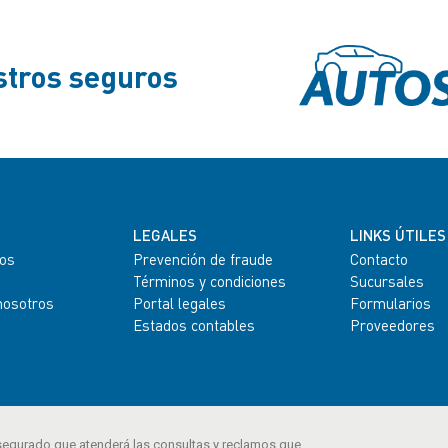
tros seguros
LEGALES
LINKS ÚTILES
os
Prevención de fraude
Contacto
Términos y condiciones
Sucursales
nosotros
Portal legales
Formularios
Estados contables
Proveedores
segurado que atenderá las consultas y reclamos que