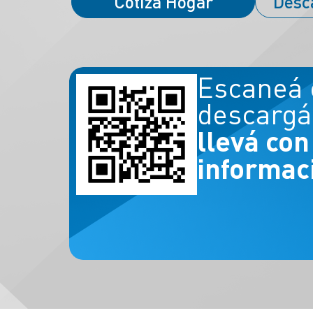
Cotizá Hogar
Desc
Escaneá 
descargá
llevá con
informaci