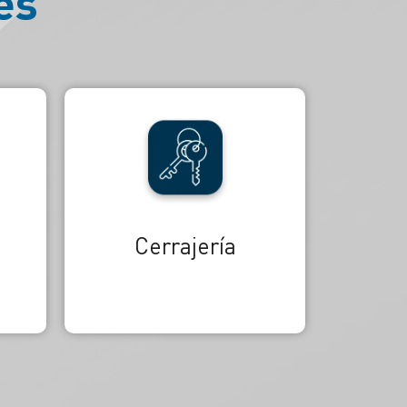
es
Reembolso de gastos
por alquiler de grupo
electrógeno