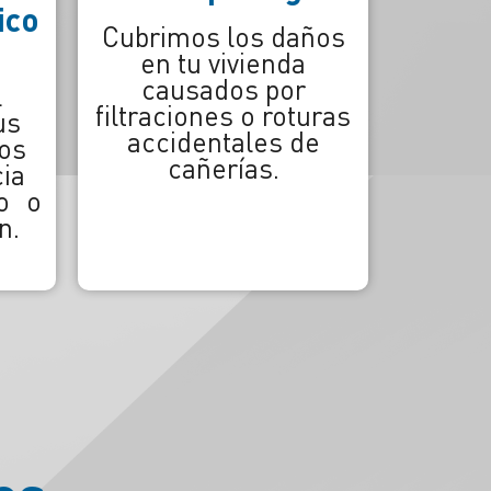
Civil
ños
Te cubrimos frente a
reclamos de
uras
terceros.
e